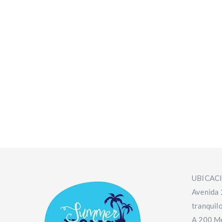
UBICAC
Avenida 
tranquilo
A 200 Me