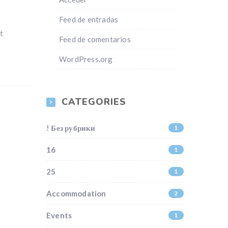
Feed de entradas
t
Feed de comentarios
WordPress.org
CATEGORIES
! Без рубрики
1
16
1
25
1
Accommodation
2
Events
1