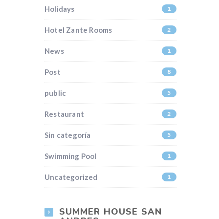
Holidays
1
Hotel Zante Rooms
2
News
1
Post
8
public
5
Restaurant
2
Sin categoría
5
Swimming Pool
1
Uncategorized
1
SUMMER HOUSE SAN